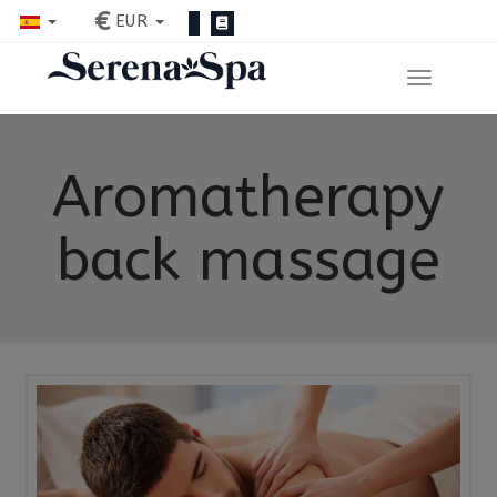
€
EUR
Aromatherapy
back massage