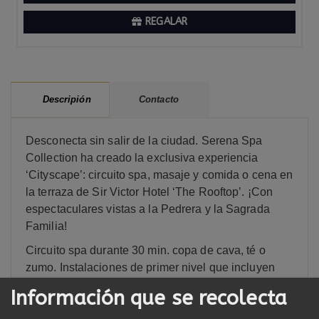
REGALAR
Contacto
Descripión
Desconecta sin salir de la ciudad. Serena Spa
Collection ha creado la exclusiva experiencia
‘Cityscape’: circuito spa, masaje y comida o cena en
la terraza de Sir Victor Hotel ‘The Rooftop’. ¡Con
espectaculares vistas a la Pedrera y la Sagrada
Familia!
Circuito spa durante 30 min. copa de cava, té o
zumo. Instalaciones de primer nivel que incluyen
piscina cubierta, sauna seca, baño de vapor, baño
Información que se recolecta
de agua fría y divanes de relajación con vistas a un
espectacular jardín interior.