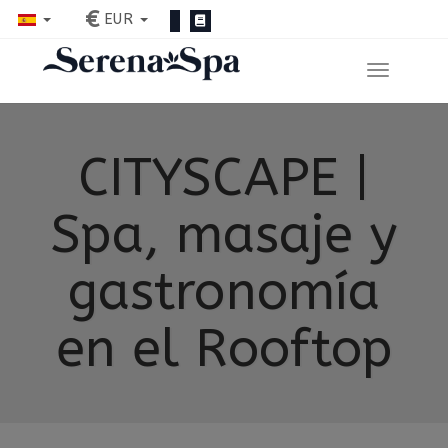
€
EUR
CITYSCAPE |
Spa, masaje y
gastronomía
en el Rooftop