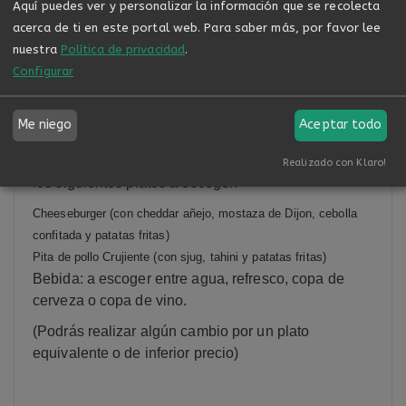
Aquí puedes ver y personalizar la información que se recolecta
acerca de ti en este portal web.
Para saber más, por favor lee
Masaje de 25 min. eligiendo la zona deseada a
nuestra
Política de privacidad
.
tratar y la intensidad. El masaje se realizada con
Configurar
aceites esenciales naturales, bio y eco
personalizados para regular tu estado de ánimo y
alcanzar la relajación absoluta.
Me niego
Aceptar todo
Saborea con las mejores vistas de la ciudad uno de
Realizado con Klaro!
los siguientes platos a escoger:
Cheeseburger (con cheddar añejo, mostaza de Dijon, cebolla
confitada y patatas fritas)
Pita de pollo Crujiente (con sjug, tahini y patatas fritas)
Bebida: a escoger entre agua, refresco, copa de
cerveza o copa de vino.
(Podrás realizar algún cambio por un plato
equivalente o de inferior precio)