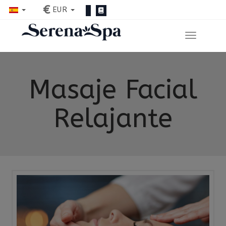
€
EUR
Masaje Facial
Relajante